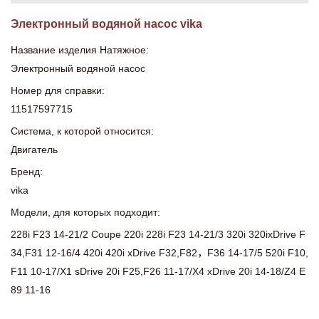
Электронный водяной насос vika
Название изделия Натяжное:
Электронный водяной насос
Номер для справки:
11517597715
Система, к которой относится:
Двигатель
Бренд:
vika
Модели, для которых подходит:
228i F23 14-21/2 Coupe 220i 228i F23 14-21/3 320i 320ixDrive F
34,F31 12-16/4 420i 420i xDrive F32,F82，F36 14-17/5 520i F10,
F11 10-17/X1 sDrive 20i F25,F26 11-17/X4 xDrive 20i 14-18/Z4 E
89 11-16