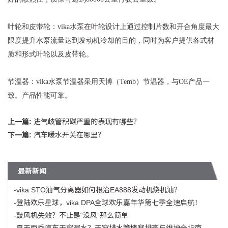
叶轮和皮带轮：vika水泵在叶轮设计上通过控制片数和开合角度最大
限度提升水泵流量达到发动机冷却的目的，同时为客户提供各式材
质和形式叶轮以及皮带轮。
节温器：vika水泵节温器采用天博（Temb）节温器，与OE产品一
致。产品性能可靠。
上一篇:
进气歧管积碳严重的表现有哪些？
下一篇:
汽车暖水开关在哪里？
最新新闻
-vika STO油气分离器如何根治EA888发动机烧机油？
-登陆欢乐星球，vika DPA全球欢乐嘉年华第七季全速启航！
-鼓风机失效？不止是“没风”那么简单
-夏天雨季汽车天窗漏水？天窗排水管堵塞排查与维护全指南