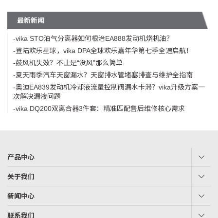
最新新闻
-vika STO油气分离器如何根治EA888发动机烧机油？
-登陆欢乐星球，vika DPA全球欢乐嘉年华第七季全速启航！
-鼓风机失效？不止是“没风”那么简单
-夏天雨季汽车天窗漏水？天窗排水管堵塞排查与维护全指南
-奥迪EA839发动机冷却液流量控制阀漏水卡滞？vika升级方案一
次解决漏液问题
-vika DQ200双离合器3件套：精准匹配售后维修核心需求
产品中心
关于我们
新闻中心
联系我们