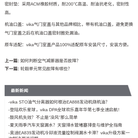
密封垫：采用ACM橡胶材质，耐200℃高温、耐油抗老化，密封性
高。
机油口盖：vika气门室盖与其他品牌相比，带有机油口盖，避免更换
气门室盖之后在机油口盖密封圈处漏油。
原车适配：vika气门室盖产品100%适配原车安装尺寸，安装方便。
上一篇:
如何判断空气减振器是否故障？
下一篇:
轮毂单元常见故障有哪些？
最新新闻
-vika STO油气分离器如何根治EA888发动机烧机油？
-登陆欢乐星球，vika DPA全球欢乐嘉年华第七季全速启航！
-鼓风机失效？不止是“没风”那么简单
-夏天雨季汽车天窗漏水？天窗排水管堵塞排查与维护全指南
-奥迪EA839发动机冷却液流量控制阀漏水卡滞？vika升级方案一